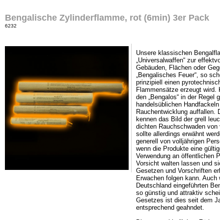
Bengalische Zylinderflamme, rot (6min) 3er Pack
6232
Unsere klassischen Bengalfl
„Universalwaffen“ zur effektvo
Gebäuden, Flächen oder Gege
„Bengalisches Feuer“, so schö
prinzipiell einen pyrotechnis
Flammensätze erzeugt wird. K
den „Bengalos“ in der Regel 
handelsüblichen Handfackeln
Rauchentwicklung auffallen. 
kennen das Bild der grell le
dichten Rauchschwaden von v
sollte allerdings erwähnt wer
generell von volljährigen Pe
wenn die Produkte eine gült
Verwendung an öffentlichen P
Vorsicht walten lassen und s
Gesetzen und Vorschriften er
Erwachen folgen kann. Auch w
Deutschland eingeführten B
so günstig und attraktiv sch
Gesetzes ist dies seit dem Ja
entsprechend geahndet.