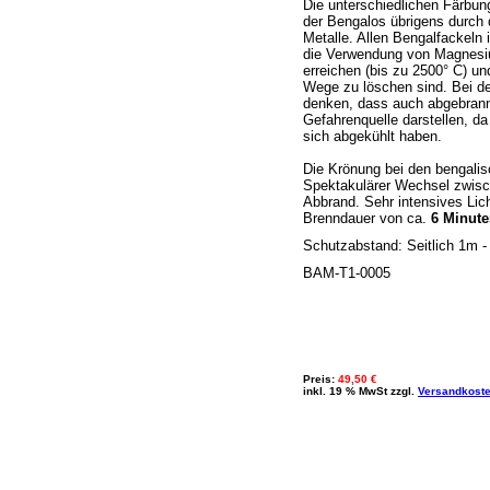
Die unterschiedlichen Färbu
der Bengalos übrigens durch
Metalle. Allen Bengalfackeln
die Verwendung von Magnesi
erreichen (bis zu 2500° C) u
Wege zu löschen sind. Bei de
denken, dass auch abgebrann
Gefahrenquelle darstellen, da
sich abgekühlt haben.
Die Krönung bei den bengali
Spektakulärer Wechsel zwis
Abbrand. Sehr intensives Lic
Brenndauer von ca.
6 Minute
Schutzabstand: Seitlich 1m -
BAM-T1-0005
Preis:
49,50
€
inkl. 19 % MwSt zzgl.
Versandkost