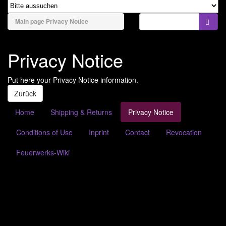
naviga
Bengale & Rauch
Main page
Privacy Notice
Bühnenfeuerwerk
Privacy Notice
Batteriefeuerwerk
Verbundfeuerwerk
Put here your Privacy Notice information.
Bombenrohre/Einzelschuss
Zurück
Raketen & Sortimente
Home
Shipping & Returns
Privacy Notice
Knaller & Co
Conditions of Use
Inprint
Contact
Revocation
Leuchtfeuerwerk
Feuerwerks-Wiki
Party & Jugend
Feuer & Flamme
Konfetti & Flitter
Anzündmittel & Zubehör