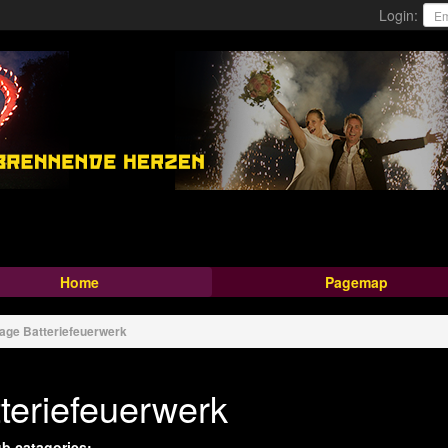
Login:
Home
Pagemap
page
Batteriefeuerwerk
teriefeuerwerk
b catagories: