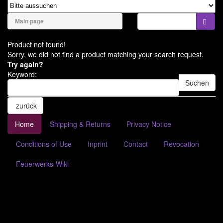
naviga
Bengale & Rauch
Main page
Bühnenfeuerwerk
Product not found!
Batteriefeuerwerk
Sorry, we did not find a product matching your search request.
Try again?
Verbundfeuerwerk
Keyword:
Suchen
Bombenrohre/Einzelschuss
zurück
Raketen & Sortimente
Home
Shipping & Returns
Privacy Notice
Knaller & Co
Conditions of Use
Inprint
Contact
Revocation
Leuchtfeuerwerk
Party & Jugend
Feuerwerks-Wiki
Feuer & Flamme
Konfetti & Flitter
Anzündmittel & Zubehör