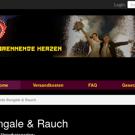
Login:
ome
Versandkosten
FAQ
Geset
eite
Bengale & Rauch
ngale & Rauch
 Unterkategorien: