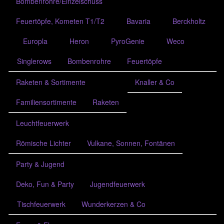
Bombenrohre/Einzelschuss
Feuertöpfe, Kometen T1/T2
Bavaria
Berckholtz
Europla
Heron
PyroGenie
Weco
Singlerows
Bombenrohre
Feuertöpfe
Raketen & Sortimente
Knaller & Co
Familiensortimente
Raketen
Leuchtfeuerwerk
Römische Lichter
Vulkane, Sonnen, Fontänen
Party & Jugend
Deko, Fun & Party
Jugendfeuerwerk
Tischfeuerwerk
Wunderkerzen & Co