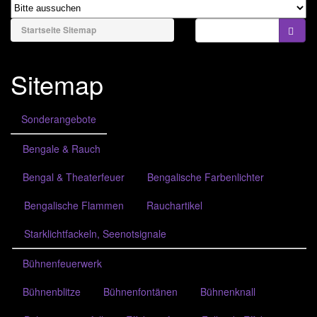
naviga
Bengale & Rauch
Startseite
Sitemap
Bühnenfeuerwerk
Sitemap
Batteriefeuerwerk
Verbundfeuerwerk
Sonderangebote
Bombenrohre/Einzelschuss
Bengale & Rauch
Raketen & Sortimente
Bengal & Theaterfeuer
Bengalische Farbenlichter
Knaller & Co
Bengalische Flammen
Rauchartikel
Leuchtfeuerwerk
Party & Jugend
Starklichtfackeln, Seenotsignale
Feuer & Flamme
Bühnenfeuerwerk
Konfetti & Flitter
Bühnenblitze
Bühnenfontänen
Bühnenknall
Anzündmittel & Zubehör