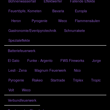
Bühnenwasserfall
Effektwerfer
Fallende Effekte
F3 Feuerwerk mit Erlaubnis
Feuertöpfe, Kometen
Bavaria
Europla
§7/27
Effektgeräte/Zubehör
Heron
Pyrogenie
Weco
Flammensäulen
Gastronomie/Eventpyrotechnik
Schnurrakete
Spezialeffekte
Batteriefeuerwerk
El Gato
Funke - Argento
FWS Fireworks
Jorge
Lesli - Zena
Magnum Feuerwerk
Nico
Pyrogenie
Riakeo
Startrade
Triplex
Tropic
Volt
Weco
Verbundfeuerwerk