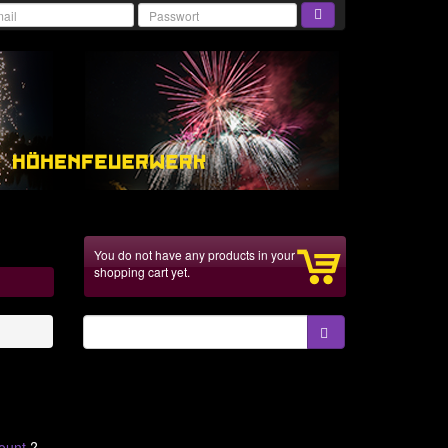
You do not have any products in your
shopping cart yet.
ount
?