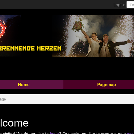
Login:
Home
Pagemap
page
lcome
me
visitor!
Would you like to
login
? Or would you like to create a new
acc