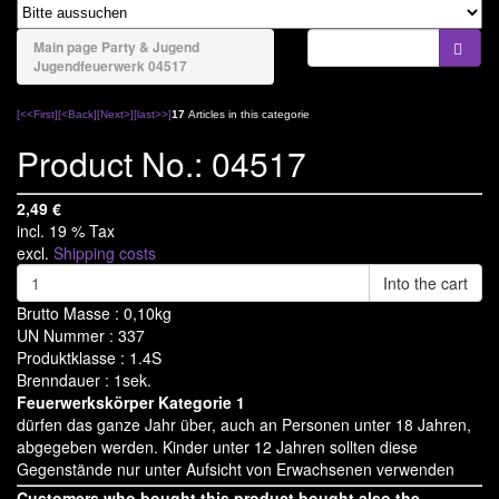
naviga
Bengale & Rauch
Main page
Party & Jugend
Jugendfeuerwerk
04517
Bühnenfeuerwerk
Batteriefeuerwerk
[<<First]
[<Back]
[Next>]
[last>>]
17
Articles in this categorie
Product No.: 04517
Verbundfeuerwerk
Bombenrohre/Einzelschuss
2,49
€
incl. 19 % Tax
Raketen & Sortimente
excl.
Shipping costs
Knaller & Co
Into the cart
Brutto Masse : 0,10kg
Leuchtfeuerwerk
UN Nummer : 337
Produktklasse : 1.4S
Party & Jugend
Brenndauer : 1sek.
Feuerwerkskörper Kategorie 1
Deko, Fun & Party
dürfen das ganze Jahr über, auch an Personen unter 18 Jahren,
abgegeben werden. Kinder unter 12 Jahren sollten diese
Jugendfeuerwerk
Gegenstände nur unter Aufsicht von Erwachsenen verwenden
Tischfeuerwerk
Customers who bought this product bought also the