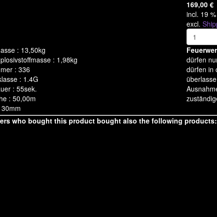
169,00
€
incl. 19 
excl.
Ship
asse : 13,50kg
Feuerwer
plosivstoffmasse : 1,98kg
dürfen nu
mer : 336
dürfen in
lasse : 1.4G
überlasse
uer : 55sek.
Ausnahme
he : 50,00m
zuständig
 : 30mm
rs who bought this product bought also the following products: