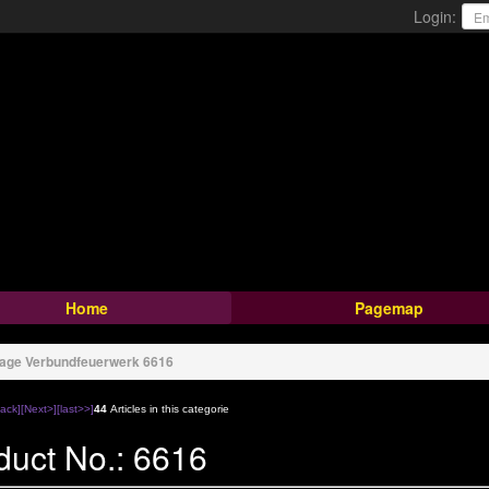
Login:
Home
Pagemap
page
Verbundfeuerwerk
6616
ack]
[Next>]
[last>>]
44
Articles in this categorie
duct No.: 6616