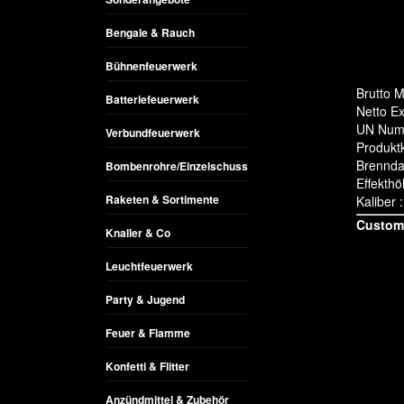
Bengale & Rauch
Bühnenfeuerwerk
Brutto M
Batteriefeuerwerk
Netto Ex
UN Num
Verbundfeuerwerk
Produktk
Brennda
Bombenrohre/Einzelschuss
Effekthö
Raketen & Sortimente
Kaliber
Custome
Knaller & Co
Leuchtfeuerwerk
Party & Jugend
Feuer & Flamme
Konfetti & Flitter
Anzündmittel & Zubehör