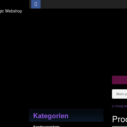
Main 
[<<First]
[<B
Kategorien
Pro
Sonderangebote