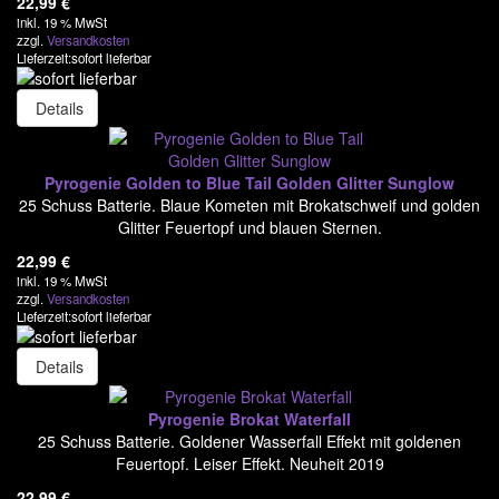
22,99
€
inkl. 19 % MwSt
Startrade
zzgl.
Versandkosten
Lieferzeit:sofort lieferbar
Triplex
Details
Tropic
Volt
Pyrogenie Golden to Blue Tail Golden Glitter Sunglow
Weco
25 Schuss Batterie. Blaue Kometen mit Brokatschweif und golden
Glitter Feuertopf und blauen Sternen.
Verbundfeuerwerk
22,99
€
Bombenrohre/Einzelschuss
inkl. 19 % MwSt
zzgl.
Versandkosten
Lieferzeit:sofort lieferbar
Raketen & Sortimente
Knaller & Co
Details
Leuchtfeuerwerk
Pyrogenie Brokat Waterfall
25 Schuss Batterie. Goldener Wasserfall Effekt mit goldenen
Party & Jugend
Feuertopf. Leiser Effekt. Neuheit 2019
Feuer & Flamme
22,99
€