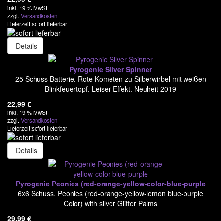
inkl. 19 % MwSt
Konfetti & Flitter
zzgl.
Versandkosten
Lieferzeit:sofort lieferbar
Anzündmittel & Zubehör
Details
F3 Feuerwerk mit Erlaubnis
§7/27
Pyrogenie Silver Spinner
Effektgeräte/Zubehör
25 Schuss Batterie. Rote Kometen zu Silberwirbel mit weißen
Blinkfeuertopf. Leiser Effekt. Neuheit 2019
22,99
€
inkl. 19 % MwSt
zzgl.
Versandkosten
Lieferzeit:sofort lieferbar
Details
Pyrogenie Peonies (red-orange-yellow-color-blue-purple
6x6 Schuss. Peonies (red-orange-yellow-lemon blue-purple
Color) with silver Glitter Palms
29,99
€