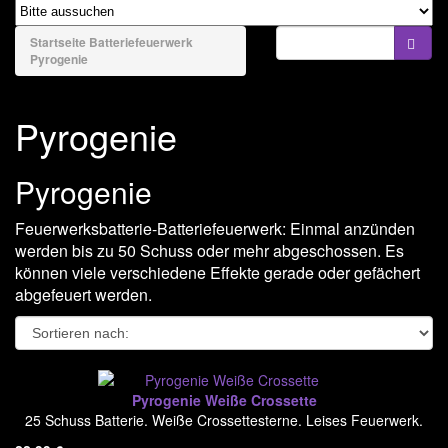
naviga
Bengale & Rauch
Startseite
Batteriefeuerwerk
Pyrogenie
Bühnenfeuerwerk
Batteriefeuerwerk
Pyrogenie
El Gato
Pyrogenie
Funke - Argento
FWS Fireworks
Feuerwerksbatterie-Batteriefeuerwerk: Einmal anzünden
werden bis zu 50 Schuss oder mehr abgeschossen. Es
Jorge
können viele verschiedene Effekte gerade oder gefächert
Lesli - Zena
abgefeuert werden.
Magnum Feuerwerk
Nico
Pyrogenie Weiße Crossette
Pyrogenie
25 Schuss Batterie. Weiße Crossettesterne. Leises Feuerwerk.
Riakeo