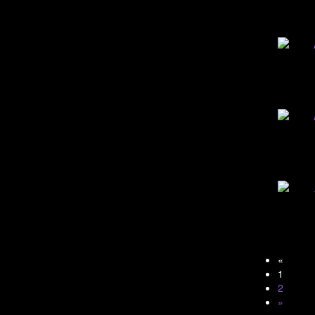
«
1
2
»