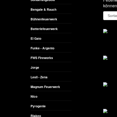
können 
Bengale & Rauch
Bühnenfeuerwerk
Batteriefeuerwerk
El Gato
Funke - Argento
FWS Fireworks
Jorge
Lesli - Zena
Magnum Feuerwerk
Nico
Pyrogenie
Riakeo