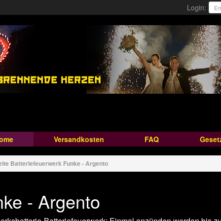
Login:
ome
Versandkosten
FAQ
Geset
eite
Batteriefeuerwerk
Funke - Argento
ke - Argento
rksbatterie-Batteriefeuerwerk: Einmal anzünden werden bis 