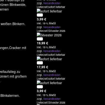
zzgl.
Versandkosten
grünen Blinkweide,
Lieferzeit:sofort lieferbar
ternen
3,99
€
 weißen Blinkern.
inkl. 19 % MwSt
zzgl.
Versandkosten
Lieferzeit:Silvester 2026
19,99
€
ungen,Cracker mit
inkl. 19 % MwSt
zzgl.
Versandkosten
Lieferzeit:sofort lieferbar
17,95
€
eifaufstieg zu
inkl. 19 % MwSt
zzgl.
Versandkosten
iniert mit großem
Lieferzeit:sofort lieferbar
.
3,99
€
Blinksternen.
inkl. 19 % MwSt
zzgl.
Versandkosten
Lieferzeit:Silvester 2026