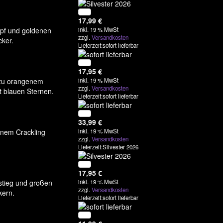
17,99
€
opf und goldenen
inkl. 19 % MwSt
zzgl.
Versandkosten
cker.
Lieferzeit:sofort lieferbar
17,95
€
 zu orangenem
inkl. 19 % MwSt
zzgl.
Versandkosten
t blauen Sternen.
Lieferzeit:sofort lieferbar
e
33,99
€
inem Crackling
inkl. 19 % MwSt
zzgl.
Versandkosten
Lieferzeit:Silvester 2026
17,95
€
fstieg und großen
inkl. 19 % MwSt
zzgl.
Versandkosten
kern.
Lieferzeit:sofort lieferbar