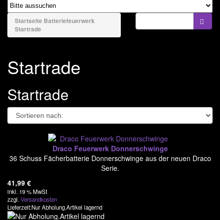
naviga
Bengale & Rauch
Startseite
Batteriefeuerwerk
Startrade
Bühnenfeuerwerk
Batteriefeuerwerk
Startrade
El Gato
Startrade
Funke - Argento
FWS Fireworks
Jorge
Lesli - Zena
Draco Feuerwerk Donnerschwinge
36 Schuss Fächerbatterie Donnerschwinge aus der neuen Draco
Magnum Feuerwerk
Serie.
Nico
41,99
€
inkl. 19 % MwSt
Pyrogenie
zzgl.
Versandkosten
Lieferzeit:Nur Abholung.Artikel lagernd
Riakeo