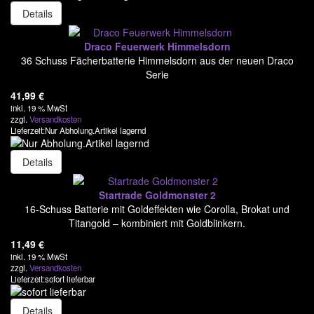
Details
Startrade
Triplex
Draco Feuerwerk Himmelsdorn
36 Schuss Fächerbatterie Himmelsdorn aus der neuen Draco
Tropic
Serie
41,99
€
Volt
inkl. 19 % MwSt
zzgl.
Versandkosten
Weco
Lieferzeit:Nur Abholung.Artikel lagernd
Verbundfeuerwerk
Details
Bombenrohre/Einzelschuss
Startrade Goldmonster 2
Raketen & Sortimente
16-Schuss Batterie mit Goldeffekten wie Corolla, Brokat und
Titangold – kombiniert mit Goldblinkern.
Knaller & Co
11,49
€
Leuchtfeuerwerk
inkl. 19 % MwSt
zzgl.
Versandkosten
Party & Jugend
Lieferzeit:sofort lieferbar
Feuer & Flamme
Details