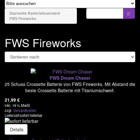
naviga
Bengale & Rauch
Startseite
Batteriefeuerwerk
FWS Fireworks
Bühnenfeuerwerk
Batteriefeuerwerk
FWS Fireworks
El Gato
Funke - Argento
FWS Fireworks
FWS Dream Chaser
Jorge
25 Schuss Crossette Batterie von FWS Fireworks. Mit Abstand die
beste Crossette Batterie mit Titaniumschweif.
Lesli - Zena
21,99
€
Magnum Feuerwerk
inkl. 19 % MwSt
zzgl.
Versandkosten
Nico
Lieferzeit:sofort lieferbar
Pyrogenie
Details
Riakeo