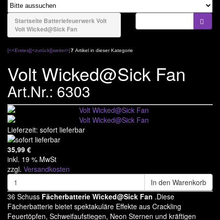
naviga
Bengale & Rauch
Startseite
Batteriefeuerwerk
Volt
Volt Wicked@Sick Fan
Bühnenfeuerwerk
Batteriefeuerwerk
[<<Erstes]
[<zurück]
[weiter>]
7
Artikel in dieser Kategorie
Volt Wicked@Sick Fan
El Gato
Art.Nr.: 6303
Funke - Argento
FWS Fireworks
Jorge
Lieferzeit: sofort lieferbar
Lesli - Zena
35,99
€
inkl. 19 % MwSt
Magnum Feuerwerk
zzgl.
Versandkosten
Nico
In den Warenkorb
36 Schuss
Fächerbatterie Wicked@Sick Fan
.
Diese
Pyrogenie
Fächerbatterie bietet spektakuläre Effekte aus Crackling
Riakeo
Feuertöpfen, Schweifaufstiegen, Neon Sternen und kräftigen