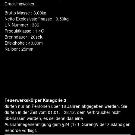
Cracklingwolken.
Startrade
Brutto Masse : 3,60kg
Netto Explosivstoffmasse : 0,50kg
Triplex
UN Nummer : 336
Produktklasse : 1.4G
Tropic
Brenndauer : 20sek.
Volt
Effekthöhe : 40,00m
Kaliber : 25mm
Weco
Verbundfeuerwerk
Bombenrohre/Einzelschuss
Raketen & Sortimente
Knaller & Co
Feuerwerkskörper Kategorie 2
dürfen nur an Personen über 18 Jahren abgegeben werden. Sie
Leuchtfeuerwerk
dürfen in der Zeit vom 01.01. - 28.12. dem Verbraucher nicht
überlassen werden, es sei denn das eine
Party & Jugend
Ausnahmegenehmigung gem §24 (1) 1. SprengV der zuständigen
Behörde vorliegt.
Feuer & Flamme